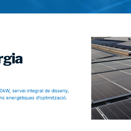
rgia
00kW, servei integral de disseny,
ons energètiques d’optimització.