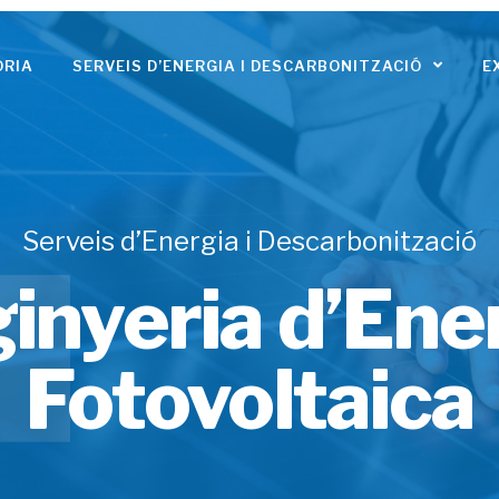
ÒRIA
SERVEIS D’ENERGIA I DESCARBONITZACIÓ
E
Serveis d’Energia i Descarbonització
inyeria d’Ene
Fotovoltaica