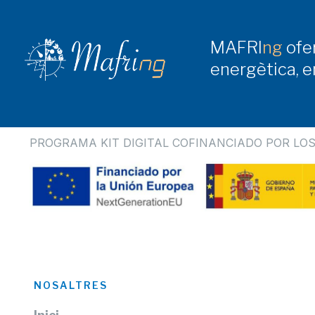
MAFRI
ng
ofer
energètica, en
PROGRAMA KIT DIGITAL COFINANCIADO POR LOS
NOSALTRES