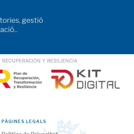
tories, gestió
ció...
 RECUPERACIÓN Y RESILIENCIA
PÀGINES LEGALS