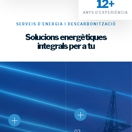
12
+
ANYS D'EXPERIÈNCIA
SERVEIS D’ENERGIA I DESCARBONITZACIÓ
Solucions energètiques
integrals per a tu
02.