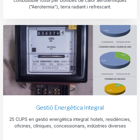
combustible fòssil per bombes de calor aerotèrmiques
(“Aerotermia”), terra radiant i refrescant.
Gestió Energètica Integral
25 CUPS en gestió energètica integral: hotels, residències,
oficines, clíniques, concessionaris, indústries diverses