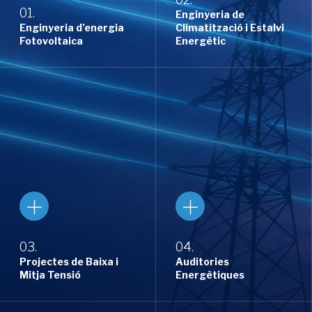
01.
Enginyeria de
Enginyeria d’energia
Climatització i Estalvi
Fotovoltaica
Energètic
02. Enginyeria de
01. Enginyeria d’energia
Climatització i Estalvi
Fotovoltaica
Energètic
Disseny d’instal·lacions
Càlcul de càrregues edificis,
fotovoltaiques fins a
simulació consum d’edificis,
5.000kW, servei integral de
selecció d’equipament,
disseny, càlculs, enginyeria,
redacció de projecte i
tràmits i permisos.
legalització.
03.
04.
Aprendre més
Projectes de Baixa i
Auditories
Aprendre més
Mitja Tensió
Energètiques